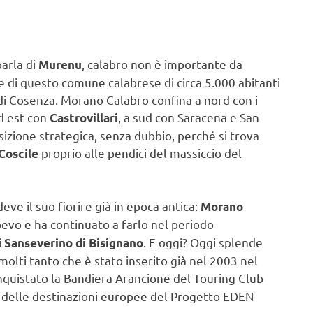
 parla di
, calabro non è importante da
Murenu
are di questo comune calabrese di circa 5.000 abitanti
 di Cosenza. Morano Calabro confina a nord con i
d est con
, a sud con Saracena e San
Castrovillari
izione strategica, senza dubbio, perché si trova
proprio alle pendici del massiccio del
Coscile
eve il suo fiorire già in epoca antica:
Morano
vo e ha continuato a farlo nel periodo
i
. E oggi? Oggi splende
Sanseverino di Bisignano
 molti tanto che è stato inserito già nel 2003 nel
quistato la Bandiera Arancione del Touring Club
ta delle destinazioni europee del Progetto EDEN