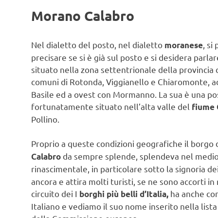
Morano Calabro
Nel dialetto del posto, nel dialetto
, si
moranese
precisare se si è già sul posto e si desidera parl
situato nella zona settentrionale della provincia
comuni di Rotonda, Viggianello e Chiaromonte, a
Basile ed a ovest con Mormanno. La sua è una pos
fortunatamente situato nell’alta valle del
fiume 
Pollino.
Proprio a queste condizioni geografiche il borgo d
da sempre splende, splendeva nel medioe
Calabro
rinascimentale, in particolare sotto la signoria de
ancora e attira molti turisti, se ne sono accorti in
circuito dei I
ha anche con
borghi più belli d’Italia,
Italiano e vediamo il suo nome inserito nella lis