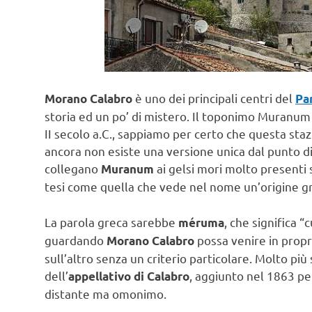
è uno dei principali centri del
Morano Calabro
Par
storia ed un po’ di mistero. Il toponimo Muranum 
II secolo a.C., sappiamo per certo che questa st
ancora non esiste una versione unica dal punto di
collegano
ai gelsi mori molto presenti 
Muranum
tesi come quella che vede nel nome un’origine g
La parola greca sarebbe
, che significa 
méruma
guardando
possa venire in propri
Morano Calabro
sull’altro senza un criterio particolare. Molto pi
dell’
, aggiunto nel 1863 p
appellativo di Calabro
distante ma omonimo.