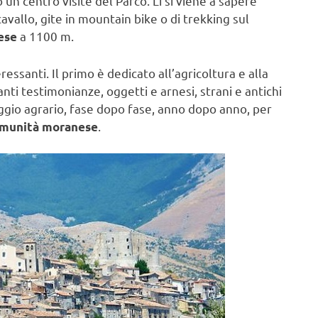
un centro visite del Parco. Lì si viene a sapere
cavallo, gite in mountain bike o di trekking sul
a 1100 m.
ese
ssanti. Il primo è dedicato all’agricoltura e alla
nti testimonianze, oggetti e arnesi, strani e antichi
ggio agrario, fase dopo fase, anno dopo anno, per
.
munità moranese