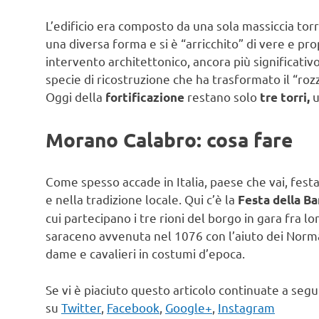
L’edificio era composto da una sola massiccia torr
una diversa forma e si è “arricchito” di vere e pro
intervento architettonico, ancora più significati
specie di ricostruzione che ha trasformato il “rozz
Oggi della
restano solo
u
fortificazione
tre torri,
Morano Calabro: cosa fare
Come spesso accade in Italia, paese che vai, festa 
e nella tradizione locale. Qui c’è la
Festa della B
cui partecipano i tre rioni del borgo in gara fra
saraceno avvenuta nel 1076 con l’aiuto dei Norman
dame e cavalieri in costumi d’epoca.
Se vi è piaciuto questo articolo continuate a seg
su
Twitter
,
Facebook
,
Google+
,
Instagram