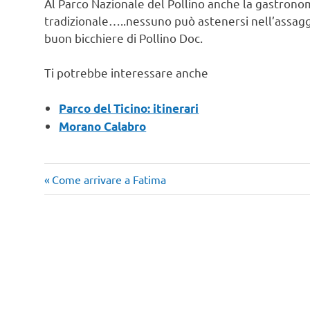
Al Parco Nazionale del Pollino anche la gastronomi
tradizionale…..nessuno può astenersi nell’assa
buon bicchiere di Pollino Doc.
Ti potrebbe interessare anche
Parco del Ticino: itinerari
Morano Calabro
Articolo
Navigazione
Come arrivare a Fatima
precedente:
articoli