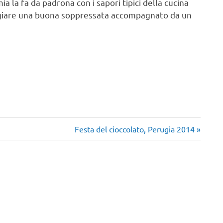
a la fa da padrona con i sapori tipici della cucina
ggiare una buona soppressata accompagnato da un
Articolo
Festa del cioccolato, Perugia 2014
successivo: