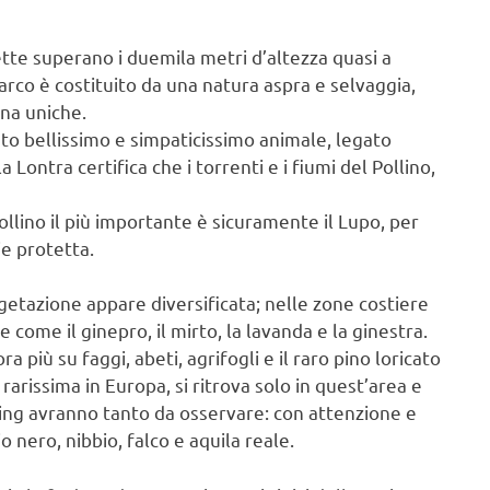
 vette superano i duemila metri d’altezza quasi a
arco è costituito da una natura aspra e selvaggia,
una uniche.
esto bellissimo e simpaticissimo animale, legato
Lontra certifica che i torrenti e i fiumi del Pollino,
ollino il più importante è sicuramente il Lupo, per
e protetta.
egetazione appare diversificata; nelle zone costiere
e come il ginepro, il mirto, la lavanda e la ginestra.
a più su faggi, abeti, agrifogli e il raro pino loricato
arissima in Europa, si ritrova solo in quest’area e
hing avranno tanto da osservare: con attenzione e
 nero, nibbio, falco e aquila reale.