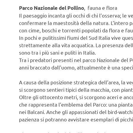
, fauna e flora
Parco Nazionale del Pollino
Il paesaggio incanta gli occhi di chi l’osserva; le
confermare la maestosità della natura. L’intero p
con cime, boschi e torrenti popolati da flora e fa
In pochi e pulitissimi fiumi del Sud Italia vive qu
strettamente alla vita acquatica. La presenza della 
sono tra i più sani e puliti in Italia.
Tra i predatori presenti nel parco Nazionale del P
anni braccato dall’uomo, attualmente è una speci
A causa della posizione strategica dell’area, la v
si scorgono sentieri tipici della macchia, con piant
Oltre gli ottocento metri, si scorgono aceri e ancor
che rappresenta l’emblema del Parco: una pianta r
nei Balcani. Anche gli appassionati del bird-watc
pazienza si potranno avvistare esemplari di picchio