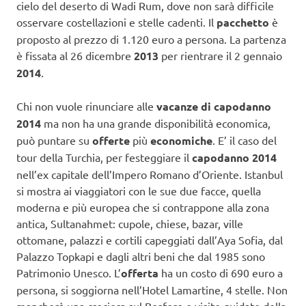
cielo del deserto di Wadi Rum, dove non sarà difficile
osservare costellazioni e stelle cadenti. Il
pacchetto
è
proposto al prezzo di 1.120 euro a persona. La partenza
è fissata al 26 dicembre
2013
per rientrare il 2 gennaio
2014
.
Chi non vuole rinunciare alle
vacanze di capodanno
2014
ma non ha una grande disponibilità economica,
può puntare su
offerte
più
economiche
. E’ il caso del
tour della Turchia, per festeggiare il
capodanno 2014
nell’ex capitale dell’Impero Romano d’Oriente. Istanbul
si mostra ai viaggiatori con le sue due facce, quella
moderna e più europea che si contrappone alla zona
antica, Sultanahmet: cupole, chiese, bazar, ville
ottomane, palazzi e cortili capeggiati dall’Aya Sofia, dal
Palazzo Topkapi e dagli altri beni che dal 1985 sono
Patrimonio Unesco. L’
offerta
ha un costo di 690 euro a
persona, si soggiorna nell’Hotel Lamartine, 4 stelle. Non