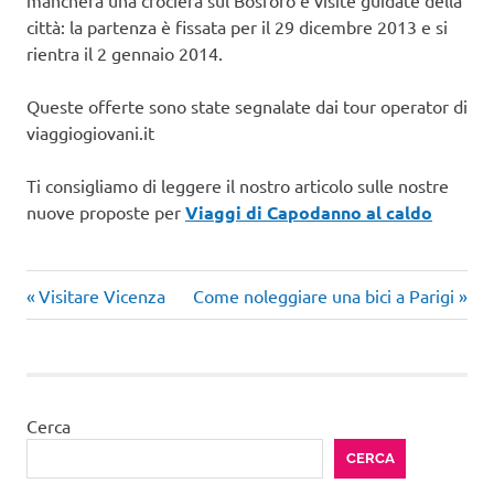
mancherà una crociera sul Bosforo e visite guidate della
città: la partenza è fissata per il 29 dicembre 2013 e si
rientra il 2 gennaio 2014.
Queste offerte sono state segnalate dai tour operator di
viaggiogiovani.it
Ti consigliamo di leggere il nostro articolo sulle nostre
nuove proposte per
Viaggi di Capodanno al caldo
Articolo
Articolo
Navigazione
Visitare Vicenza
Come noleggiare una bici a Parigi
precedente:
successivo:
articoli
Cerca
CERCA