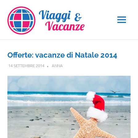
Salta
al
contenuto
MENU
Offerte: vacanze di Natale 2014
14 SETTEMBRE 2014
ANNA
GUIDE