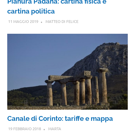
Pianura Padana: cartina fisica e
cartina politica
11 MAGGIO 2019
MATTEO DI FELICE
Canale di Corinto: tariffe e mappa
19 FEBBRAIO 2018
MARTA