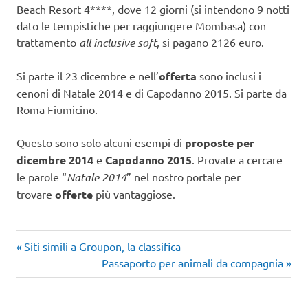
Beach Resort 4****, dove 12 giorni (si intendono 9 notti
dato le tempistiche per raggiungere Mombasa) con
trattamento
all inclusive soft
, si pagano 2126 euro.
Si parte il 23 dicembre e nell’
offerta
sono inclusi i
cenoni di Natale 2014 e di Capodanno 2015. Si parte da
Roma Fiumicino.
Questo sono solo alcuni esempi di
proposte per
dicembre 2014
e
Capodanno 2015
. Provate a cercare
le parole “
Natale 2014
” nel nostro portale per
trovare
offerte
più vantaggiose.
Articolo
Navigazione
Siti simili a Groupon, la classifica
precedente:
Articolo
Passaporto per animali da compagnia
articoli
successivo: