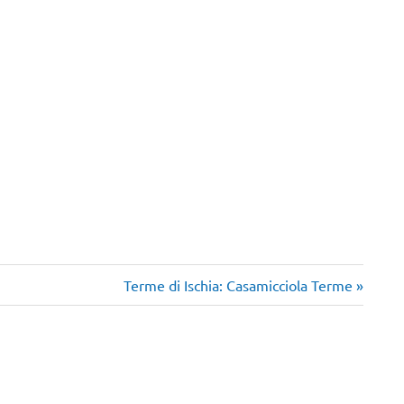
Articolo
Terme di Ischia: Casamicciola Terme
successivo: