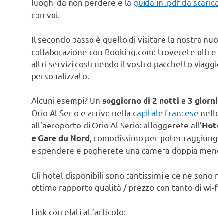
luoghi da non perdere e la
guida in .pdf da scari
con voi.
Il secondo passo è quello di visitare la nostra nuo
collaborazione con Booking.com: troverete oltre
altri servizi costruendo il vostro pacchetto via
personalizzato.
Alcuni esempi? Un
soggiorno di 2 notti e 3 giorni
Orio Al Serio e arrivo nella
capitale francese
nello
all’aeroporto di Orio Al Serio: alloggerete all’
Hote
, comodissimo per poter raggiung
e Gare du Nord
e spendere e pagherete una camera doppia meno
Gli hotel disponibili sono tantissimi e ce ne so
ottimo rapporto qualità / prezzo con tanto di wi-f
Link correlati all’articolo: