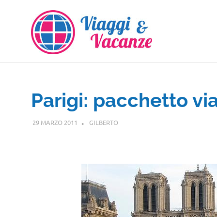
Salta
al
contenuto
Parigi: pacchetto vi
29 MARZO 2011
GILBERTO
GUIDE