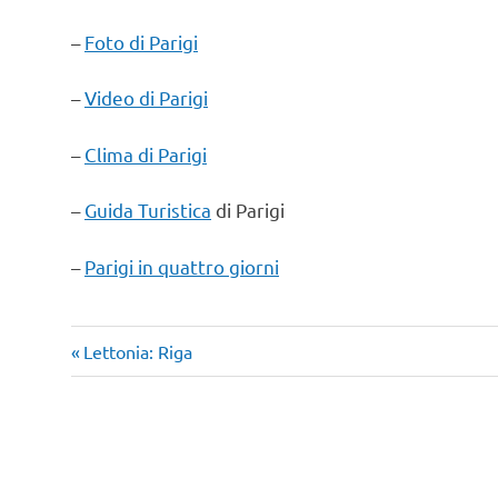
–
Foto di Parigi
–
Video di Parigi
–
Clima di Parigi
–
Guida Turistica
di Parigi
–
Parigi in quattro giorni
Pacchetto
Articolo
Navigazione
Lettonia: Riga
viaggio
precedente:
articoli
Parigi
viaggi
nel
mondo