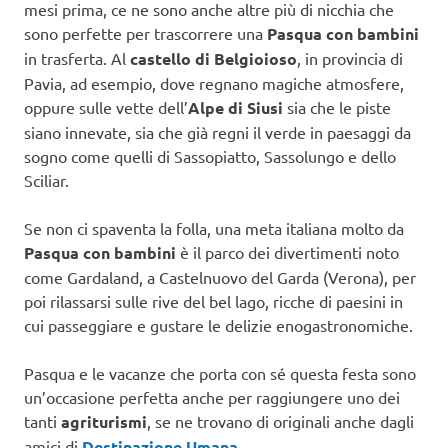
mesi prima, ce ne sono anche altre più di nicchia che
sono perfette per trascorrere una
Pasqua con bambini
in trasferta. Al
castello di Belgioioso
, in provincia di
Pavia, ad esempio, dove regnano magiche atmosfere,
oppure sulle vette dell’
Alpe di Siusi
sia che le piste
siano innevate, sia che già regni il verde in paesaggi da
sogno come quelli di Sassopiatto, Sassolungo e dello
Sciliar.
Se non ci spaventa la folla, una meta italiana molto da
Pasqua con bambini
è il parco dei divertimenti noto
come Gardaland, a Castelnuovo del Garda (Verona), per
poi rilassarsi sulle rive del bel lago, ricche di paesini in
cui passeggiare e gustare le delizie enogastronomiche.
Pasqua e le vacanze che porta con sé questa festa sono
un’occasione perfetta anche per raggiungere uno dei
tanti
agriturismi
, se ne trovano di originali anche dagli
amici di
Destinazione Umana
.