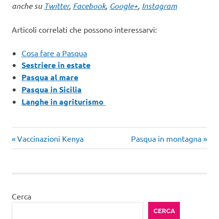
anche su
Twitter
,
Facebook
,
Google+
,
Instagram
Articoli correlati che possono interessarvi:
Cosa fare a Pasqua
Sestriere in estate
Pasqua al mare
Pasqua in Sicilia
Langhe in agriturismo
Articolo
Articolo
Navigazione
Vaccinazioni Kenya
Pasqua in montagna
precedente:
successivo:
articoli
Cerca
CERCA