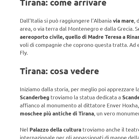
Tirana: come arrivare
Dall’Italia si può raggiungere l’Albania
, 
via mare
area, o via terra dal Montenegro e dalla Grecia. S
aereoporto civile, quello di Madre Teresa a Rinas
voli di compagnie che coprono questa tratta. Ad e
Fly.
Tirana: cosa vedere
Iniziamo dalla storia, per meglio poi apprezzare l
troviamo la statua dedicata a
Scanderbeg
Scand
affianco al monumento al dittatore Enver Hoxha, mo
, un vero monumen
moschee più antiche di Tirana
Nel
troviamo anche il teatro
Palazzo della cultura
internazionale per gli appassionati di mappe dell