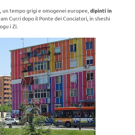
sta, un tempo grigi e omogenei europee,
dipinti in
ram Curri dopo il Ponte dei Conciatori, in sheshi
gu i Zi.