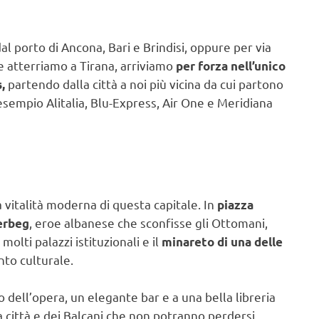
dal porto di Ancona, Bari e Brindisi, oppure per via
e atterriamo a Tirana, arriviamo
per forza nell’unico
partendo dalla città a noi più vicina da cui partono
,
sempio Alitalia, Blu-Express, Air One e Meridiana
a vitalità moderna di questa capitale. In
piazza
, eroe albanese che sconfisse gli Ottomani,
erbeg
lti palazzi istituzionali e il
minareto di una delle
to culturale.
 dell’opera, un elegante bar e a una bella libreria
a città e dei Balcani che non potranno perdersi