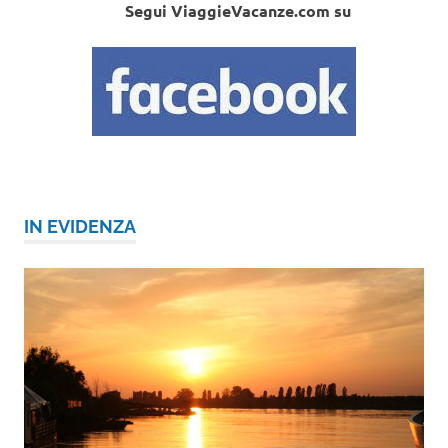
Segui ViaggieVacanze.com su
IN EVIDENZA