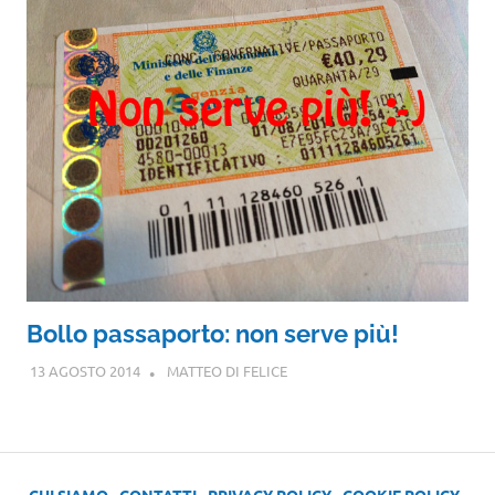
Bollo passaporto: non serve più!
13 AGOSTO 2014
MATTEO DI FELICE
CHI SIAMO
-
CONTATTI
-
PRIVACY POLICY
-
COOKIE POLICY
-