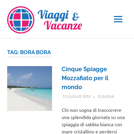
Salta
al
contenuto
MENU
TAG:
BORA BORA
Cinque Spiagge
Mozzafiato per il
mondo
13 LUGLIO 2010
CLAUDIA
VIAGGI
NEL
MONDO
Chi non sogna di trascorrere
una splendida giornata su una
spiaggia di sabbia bianca con
mare cristallino e perdersi