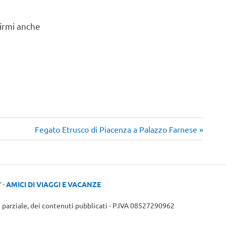
uirmi anche
Articolo
Fegato Etrusco di Piacenza a Palazzo Farnese
successivo:
Y
-
AMICI DI VIAGGI E VACANZE
e parziale, dei contenuti pubblicati - P.IVA 08527290962