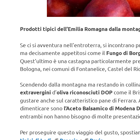
Prodotti tipici dell’Emilia Romagna dalla monta
Se ci si avventura nell’entroterra, si incontrano 
ma decisamente appetitosi come il
Fungo di Borg
Quest’ultimo è una castagna particolarmente pregi
Bologna, nei comuni di Fontanelice, Castel del R
Scendendo dalla montagna ma restando in collina,
d’
come il Bri
extravergini
oliva riconosciuti DOP
gustare anche sul caratteristico pane di Ferrara. 
dimenticare sono
l’Aceto Balsamico di Modena D
entrambi non hanno bisogno di molte presentazi
Per proseguire questo viaggio del gusto, sposti