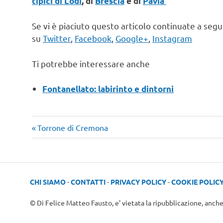
tipici di Lodi
, di
Brescia
e di
Pavia
Se vi è piaciuto questo articolo continuate a seg
su
Twitter
,
Facebook
,
Google+
,
Instagram
Ti potrebbe interessare anche
Fontanellato: labirinto e dintorni
Articolo
Navigazione
Torrone di Cremona
precedente:
articoli
CHI SIAMO
-
CONTATTI
-
PRIVACY POLICY
-
COOKIE POLIC
© Di Felice Matteo Fausto, e' vietata la ripubblicazione, anch