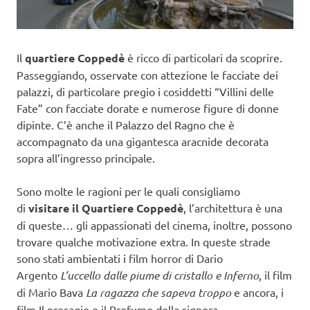
Il
quartiere Coppedè
è ricco di particolari da scoprire.
Passeggiando, osservate con attezione le facciate dei
palazzi, di particolare pregio i cosiddetti “Villini delle
Fate” con facciate dorate e numerose figure di donne
dipinte. C’è anche il Palazzo del Ragno che è
accompagnato da una gigantesca aracnide decorata
sopra all’ingresso principale.
Sono molte le ragioni per le quali consigliamo
di
visitare il Quartiere Coppedè
, l’architettura è una
di queste… gli appassionati del cinema, inoltre, possono
trovare qualche motivazione extra. In queste strade
sono stati ambientati i film horror di Dario
Argento
L’uccello dalle piume di cristallo e Inferno
, il film
di Mario Bava
La ragazza che sapeva troppo
e ancora, i
film Il presagio e il Profumo della signora.