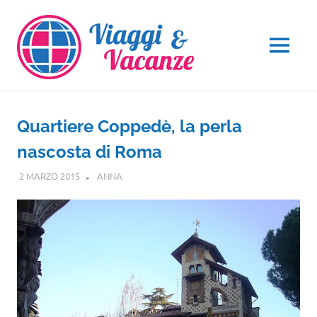
Salta
al
contenuto
MENU
Quartiere Coppedè, la perla
nascosta di Roma
2 MARZO 2015
ANNA
LAZIO