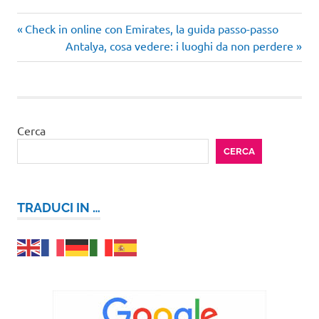
Articolo
Navigazione
Check in online con Emirates, la guida passo-passo
precedente:
Articolo
Antalya, cosa vedere: i luoghi da non perdere
articoli
successivo:
Cerca
CERCA
TRADUCI IN …