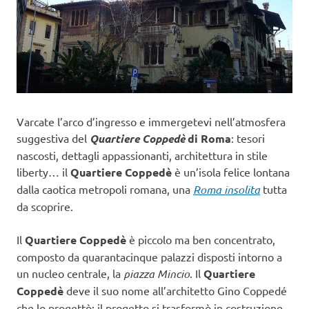
Varcate l’arco d’ingresso e immergetevi nell’atmosfera
suggestiva del
Quartiere Coppedè
di Roma
: tesori
nascosti, dettagli appassionanti, architettura in stile
liberty… il
Quartiere Coppedè
è un’isola felice lontana
dalla caotica metropoli romana, una
Roma insolita
tutta
da scoprire.
Il
Quartiere Coppedè
è piccolo ma ben concentrato,
composto da quarantacinque palazzi disposti intorno a
un nucleo centrale, la
piazza Mincio
. Il
Quartiere
Coppedè
deve il suo nome all’architetto Gino Coppedé
che lo progettò; il progetto si trasformò in costruzione