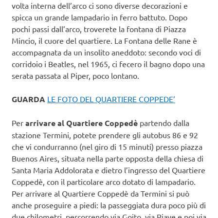
volta interna dell’arco ci sono diverse decorazioni e
spicca un grande lampadario in ferro battuto. Dopo
pochi passi dall’arco, troverete la fontana di Piazza
Mincio, il cuore del quartiere. La Fontana delle Rane è
accompagnata da un insolito aneddoto: secondo voci di
corridoio i Beatles, nel 1965, ci fecero il bagno dopo una
serata passata al Piper, poco lontano.
GUARDA
LE FOTO DEL QUARTIERE COPPEDE’
Per
arrivare al Quartiere Coppedè
partendo dalla
stazione Termini, potete prendere gli autobus 86 e 92
che vi condurranno (nel giro di 15 minuti) presso piazza
Buenos Aires, situata nella parte opposta della chiesa di
Santa Maria Addolorata e dietro l’ingresso del Quartiere
Coppedè, con il particolare arco dotato di lampadario.
Per arrivare al Quartiere Coppedè da Termini si può
anche proseguire a piedi: la passeggiata dura poco più di
due chilometri, percorrendo via Goito, via Piave e poi via