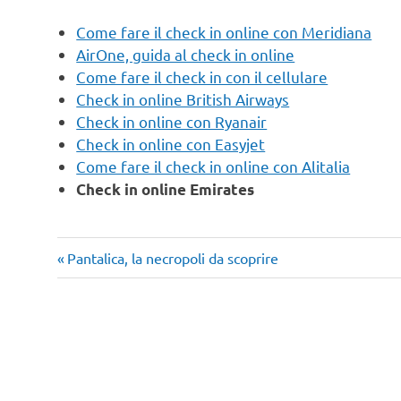
Come fare il check in online con Meridiana
AirOne, guida al check in online
Come fare il check in con il cellulare
Check in online British Airways
Check in online con Ryanair
Check in online con Easyjet
Come fare il check in online con Alitalia
Check in online Emirates
Articolo
Navigazione
Pantalica, la necropoli da scoprire
precedente:
articoli