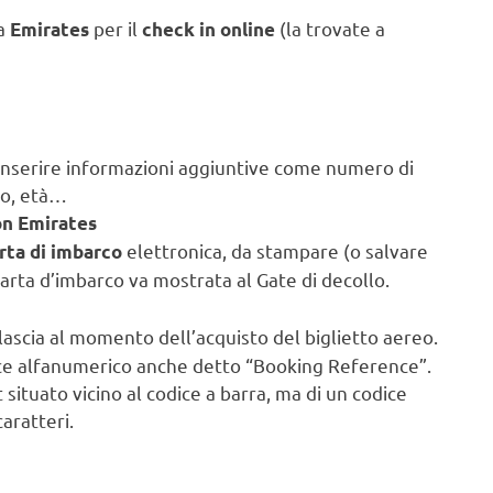
da
per il
(la trovate a
Emirates
check in online
e inserire informazioni aggiuntive come numero di
so, età…
on Emirates
elettronica, da stampare (o salvare
rta di imbarco
carta d’imbarco va mostrata al Gate di decollo.
ilascia al momento dell’acquisto del biglietto aereo.
odice alfanumerico anche detto “Booking Reference”.
 situato vicino al codice a barra, ma di un codice
aratteri.