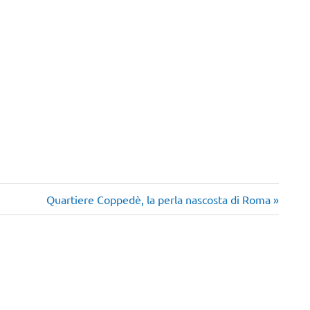
Articolo
Quartiere Coppedè, la perla nascosta di Roma
successivo: