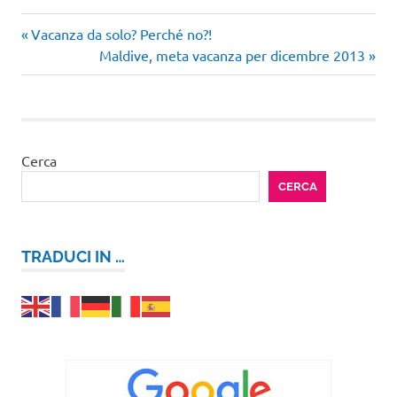
Articolo
Navigazione
Vacanza da solo? Perché no?!
precedente:
Articolo
Maldive, meta vacanza per dicembre 2013
articoli
successivo:
Cerca
CERCA
TRADUCI IN …