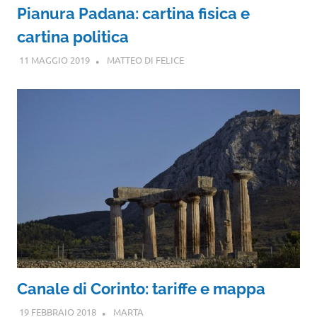
Pianura Padana: cartina fisica e
cartina politica
11 MAGGIO 2019
MATTEO DI FELICE
Canale di Corinto: tariffe e mappa
19 FEBBRAIO 2018
MARTA