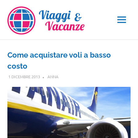
Salta
al
contenuto
MENU
Come acquistare voli a basso
costo
1 DICEMBRE 2013
ANNA
GUIDE