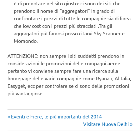
è di prenotare nel sito giusto: ci sono dei siti che
prendono il nome di “aggregatori” in grado di
confrontare i prezzi di tutte le compagnie sia di linea
che low cost con i prezzi più stracciati .Tra gli
aggragatori più famosi posso citarvi Sky Scanner e
Momondo.
ATTENZIONE: non sempre i siti suddetti prendono in
considerazioni le promozioni delle compagni aeree
pertanto vi conviene sempre fare una ricerca sulla
homepage delle varie compagnie come Ryanair, Alitalia,
Easyget, ecc per controlare se ci sono delle promozioni
più vantaggiose.
Articolo
Navigazione
Eventi e Fiere, le più importanti del 2014
precedente:
Articolo
Visitare Nuova Delhi
articoli
successivo: