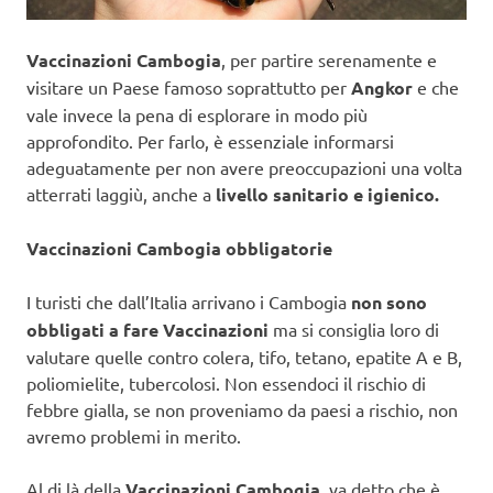
Vaccinazioni Cambogia
, per partire serenamente e
visitare un Paese famoso soprattutto per
Angkor
e che
vale invece la pena di esplorare in modo più
approfondito. Per farlo, è essenziale informarsi
adeguatamente per non avere preoccupazioni una volta
atterrati laggiù, anche a
livello sanitario e igienico.
Vaccinazioni Cambogia obbligatorie
I turisti che dall’Italia arrivano i Cambogia
non sono
obbligati a fare Vaccinazioni
ma si consiglia loro di
valutare quelle contro colera, tifo, tetano, epatite A e B,
poliomielite, tubercolosi. Non essendoci il rischio di
febbre gialla, se non proveniamo da paesi a rischio, non
avremo problemi in merito.
Al di là della
Vaccinazioni Cambogia
, va detto che è