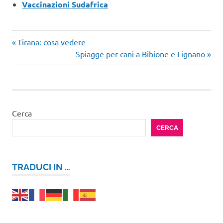
Vaccinazioni Sudafrica
Articolo
Navigazione
Tirana: cosa vedere
precedente:
Articolo
Spiagge per cani a Bibione e Lignano
articoli
successivo:
Cerca
CERCA
TRADUCI IN …