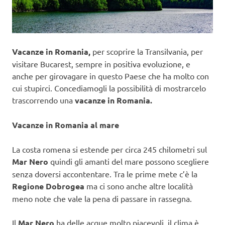
Vacanze in Romania,
per scoprire la Transilvania, per
visitare Bucarest, sempre in positiva evoluzione, e
anche per girovagare in questo Paese che ha molto con
cui stupirci. Concediamogli la possibilità di mostrarcelo
trascorrendo una
vacanze in Romania.
Vacanze in Romania al mare
La costa romena si estende per circa 245 chilometri sul
Mar Nero
quindi gli amanti del mare possono scegliere
senza doversi accontentare. Tra le prime mete c’è la
Regione Dobrogea
ma ci sono anche altre località
meno note che vale la pena di passare in rassegna.
Il
Mar Nero
ha delle acque molto piacevoli, il clima è