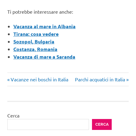
Ti potrebbe interessare anche:
Vacanza al mare in Albania
Tirana: cosa vedere
Sozopol, Bulgaria
Costanza, Romania
Vacanza di mare a Saranda
Articolo
Articolo
Navigazione
Vacanze nei boschi in Italia
Parchi acquatici in Italia
precedente:
successivo:
articoli
Cerca
CERCA