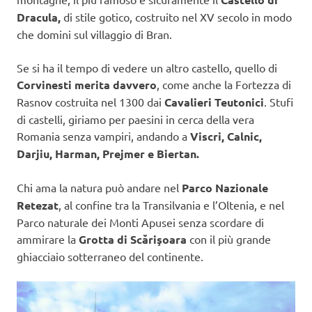
Dracula,
di stile gotico, costruito nel XV secolo in modo
che domini sul villaggio di Bran.
Se si ha il tempo di vedere un altro castello, quello di
Corvinesti merita davvero
, come anche la Fortezza di
Rasnov costruita nel 1300 dai
Cavalieri Teutonici
. Stufi
di castelli, giriamo per paesini in cerca della vera
Romania senza vampiri, andando a
Viscri, Calnic,
Darjiu, Harman, Prejmer e Biertan.
Chi ama la natura può andare nel
Parco Nazionale
Retezat
, al confine tra la Transilvania e l’Oltenia, e nel
Parco naturale dei Monti Apusei senza scordare di
ammirare la
Grotta di Scărişoara
con il più grande
ghiacciaio sotterraneo del continente.