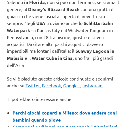
Salendo
in Florida
, non si può non fermarsi, se si ama il
genere, al
Disney’s Blizzard Beach
con una grotta di
ghiaccio che viene lasciata coperta di neve fresca
sempre. Negli
USA
troviamo anche lo
Schlitterbahn
Waterpark
–a Kansas City e il Wildwater Kingdom in
Pennsylvania, con 28 fra piscine, giostre e scivoli
acquatici. Da citare altri parchi acquatici davvero
imperdibili ma lontani dall’Italia: il
Sunway Lagoon in
Malesia
e il
Water Cube in Cina,
uno fra i più grandi
dell’Asia
Se vi è piaciuto questo articolo continuate a seguirmi
anche su
Twitter
,
Facebook
,
Google+
,
Instagram
Ti potrebbero interessare anche:
Parchi giochi coperti a Milano: dove andare con i
bambini quando piove
Campeggi e villaggi con Acquapark, i 10 migliori