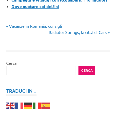
Dove nuotare coi delfini
Articolo
Navigazione
Vacanze in Romania: consigli
precedente:
Articolo
Radiator Springs, la città di Cars
articoli
successivo:
Cerca
CERCA
TRADUCI IN …