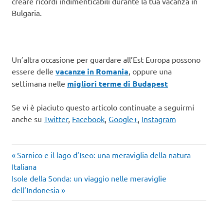
creare ricordi indimenticabili durante la tua vacanza in
Bulgaria.
Un’altra occasione per guardare all’Est Europa possono
essere delle
vacanze in Romania
, oppure una
settimana nelle
migliori terme di Budapest
Se vi è piaciuto questo articolo continuate a seguirmi
anche su
Twitter
,
Facebook
,
Google+
,
Instagram
Articolo
Navigazione
Sarnico e il lago d’Iseo: una meraviglia della natura
precedente:
Italiana
articoli
Articolo
Isole della Sonda: un viaggio nelle meraviglie
successivo:
dell’Indonesia