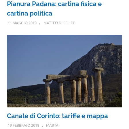
Pianura Padana: cartina fisica e
cartina politica
11 MAGGIO 2019
MATTEO DI FELICE
Canale di Corinto: tariffe e mappa
19 FEBBRAIO 2018
MARTA