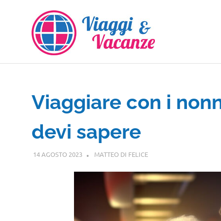
Salta
al
contenuto
Viaggiare con i nonn
devi sapere
14 AGOSTO 2023
MATTEO DI FELICE
GUIDE