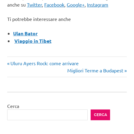
anche su
Twitter
,
Facebook
,
Google+
,
Instagram
Ti potrebbe interessare anche
Ulan Bator
Viaggio in Tibet
Articolo
Navigazione
Uluru Ayers Rock: come arrivare
precedente:
Articolo
Migliori Terme a Budapest
articoli
successivo:
Cerca
CERCA