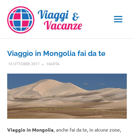
Salta
al
contenuto
MENU
Viaggio in Mongolia fai da te
14 OTTOBRE 2017
MARTA
ASIA
Viaggio in Mongolia
, anche fai da te, in alcune zone,