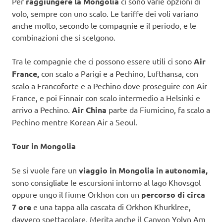
Per
raggiungere la Mongolia
ci sono varie opzioni di
volo, sempre con uno scalo. Le tariffe dei voli variano
anche molto, secondo le compagnie e il periodo, e le
combinazioni che si scelgono.
Tra le compagnie che ci possono essere utili ci sono
Air
France,
con scalo a Parigi e a Pechino, Lufthansa, con
scalo a Francoforte e a Pechino dove proseguire con Air
France, e poi Finnair con scalo intermedio a Helsinki e
arrivo a Pechino.
Air China
parte da Fiumicino, fa scalo a
Pechino mentre Korean Air a Seoul.
Tour in Mongolia
Se si vuole fare un
viaggio in Mongolia in autonomia,
sono consigliate le escursioni intorno al lago Khovsgol
oppure ungo il fiume Orkhon con un
percorso di circa
7 ore
e una tappa alla cascata di Orkhon Khurklree,
davvero spettacolare. Merita anche il Canyon Yolyn Am