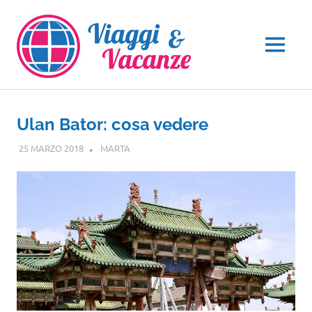
Salta
al
contenuto
MENU
Ulan Bator: cosa vedere
25 MARZO 2018
MARTA
ASIA