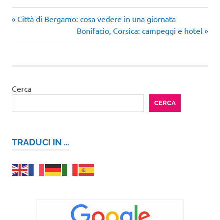
Articolo
Navigazione
Città di Bergamo: cosa vedere in una giornata
precedente:
Articolo
Bonifacio, Corsica: campeggi e hotel
articoli
successivo:
Cerca
CERCA
TRADUCI IN …