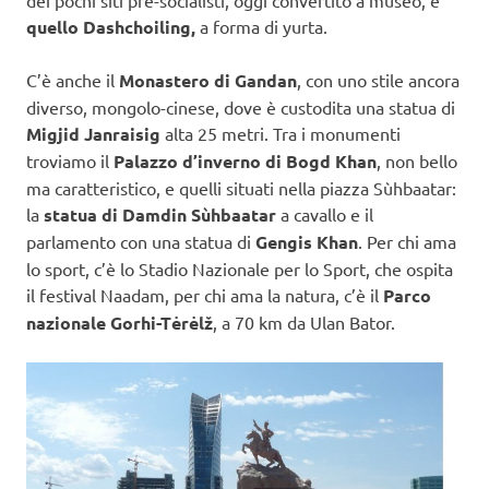
quello Dashchoiling,
a forma di yurta.
C’è anche il
Monastero di Gandan
, con uno stile ancora
diverso, mongolo-cinese, dove è custodita una statua di
Migjid Janraisig
alta 25 metri. Tra i monumenti
troviamo il
Palazzo d’inverno di Bogd Khan
, non bello
ma caratteristico, e quelli situati nella piazza Sùhbaatar:
la
statua di Damdin Sùhbaatar
a cavallo e il
parlamento con una statua di
Gengis Khan
. Per chi ama
lo sport, c’è lo Stadio Nazionale per lo Sport, che ospita
il festival Naadam, per chi ama la natura, c’è il
Parco
nazionale Gorhi-Tėrėlž
, a 70 km da Ulan Bator.