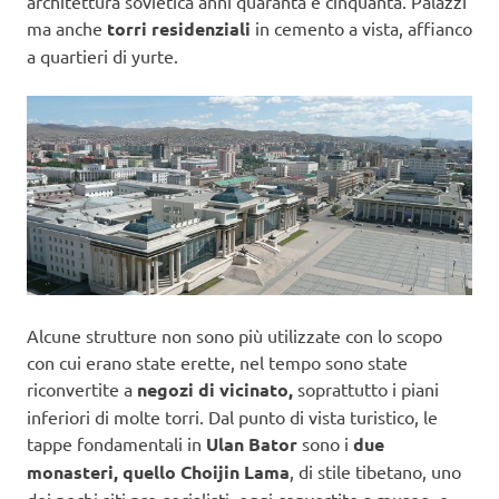
architettura sovietica anni quaranta e cinquanta. Palazzi
ma anche
torri residenziali
in cemento a vista, affianco
a quartieri di yurte.
Alcune strutture non sono più utilizzate con lo scopo
con cui erano state erette, nel tempo sono state
riconvertite a
negozi di vicinato,
soprattutto i piani
inferiori di molte torri. Dal punto di vista turistico, le
tappe fondamentali in
Ulan Bator
sono i
due
monasteri, quello Choijin Lama
, di stile tibetano, uno
dei pochi siti pre-socialisti, oggi convertito a museo, e