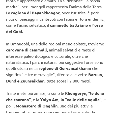
tanto è apprezzato e amato. La si definisce “la roccia
madre”, per i mongoli rappresenta l’anima della Terra.
La
regione di Bayankhongor,
poco turistica, è però
ricca di paesaggi incantevoli con fauna e flora endemici,
come l’asino selvatico, il
cammello battriano
e l’
orso
del Gobi.
In Umnugobi, una delle regioni meno abitate, troviamo
carovane di cammelli,
animali selvatici e mete di
interesse paleontologico e culturale, oltre che
naturalistico. I parchi naturali più suggestivi forse sono
quelli situati nella
regione di Gurvansaikhanm
che
significa “le tre meraviglie”, riferito alle vette
Baruun,
Dund e Zuunsaikhan,
tutte sopra i 2.800 metri.
Tra le mete più amate, ci sono le
Khongoryn, “le dune
che cantano”
, e la
Yolyn Am, la “valle delle aquile
”, e
poi il
Monastero di Onghiin,
uno dei più attivi e
frequentati ai tempi, oggi sempre affascinante da