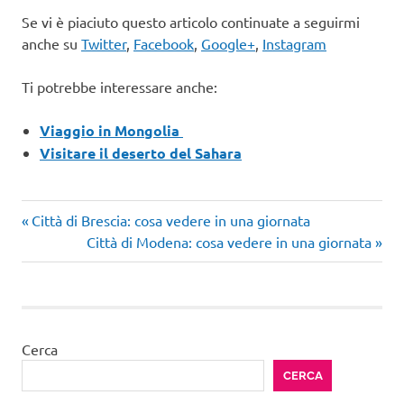
Se vi è piaciuto questo articolo continuate a seguirmi
anche su
Twitter
,
Facebook
,
Google+
,
Instagram
Ti potrebbe interessare anche:
Viaggio in Mongolia
Visitare il deserto del Sahara
Articolo
Navigazione
Città di Brescia: cosa vedere in una giornata
precedente:
Articolo
Città di Modena: cosa vedere in una giornata
articoli
successivo:
Cerca
CERCA