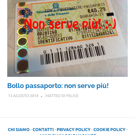
Bollo passaporto: non serve più!
13 AGOSTO 2014
MATTEO DI FELICE
CHI SIAMO
-
CONTATTI
-
PRIVACY POLICY
-
COOKIE POLICY
-