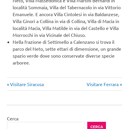
Neto, Villa Massedonica e Villa Martini Bernardi in
località Sommaia, Villa del Tabernacolo in via Vittorio
Emanuele. E ancora Villa Cintolesi in via Baldanzese,
Villa Ginori a Collina in via di Collina, Villa di Macìa in
località Macìa, Villa Matilde in via del Castello e Villa
Morrocchi in via Vicinale del Chiuso.
Nella frazione di Settimello a Calenzano si trova il
parco del Neto, sette ettari di dimensione, un grande
spazio verde dove sono conservate diverse specie
arboree.
Articolo
Articolo
Navigazione
Visitare Siracusa
Visitare Ferrara
precedente:
successivo:
articoli
Cerca
CERCA