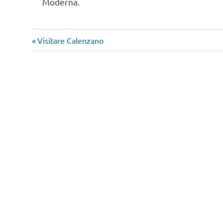
Moderna.
Articolo
Navigazione
Visitare Calenzano
precedente:
articoli