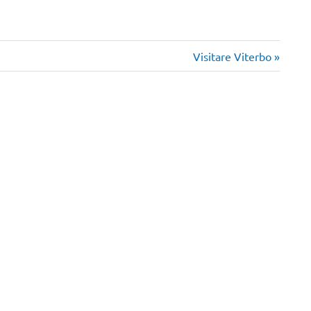
Articolo
Visitare Viterbo
successivo: