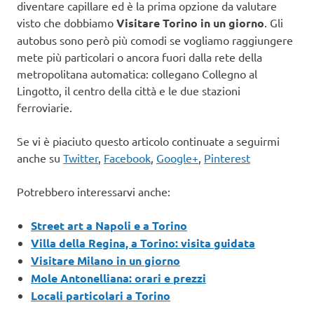
diventare capillare ed è la prima opzione da valutare
visto che dobbiamo
Visitare Torino in un giorno
. Gli
autobus sono però più comodi se vogliamo raggiungere
mete più particolari o ancora fuori dalla rete della
metropolitana automatica: collegano Collegno al
Lingotto, il centro della città e le due stazioni
ferroviarie.
Se vi è piaciuto questo articolo continuate a seguirmi
anche su
Twitter
,
Facebook
,
Google+
,
Pinterest
Potrebbero interessarvi anche:
Street art a Napoli e a Torino
Villa della Regina, a Torino: visita guidata
Visitare Milano in un giorno
Mole Antonelliana: orari e prezzi
Locali particolari a Torino