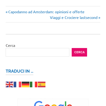
Articolo
Navigazione
Capodanno ad Amsterdam: opinioni e offerte
precedente:
Articolo
Viaggi e Crociere lastsecond
articoli
successivo:
Cerca
CERCA
TRADUCI IN …