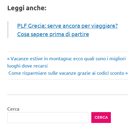
Leggi anche:
PLF Grecia: serve ancora per viaggiare?
Cosa sapere prima di partire
Articolo
Navigazione
Vacanze estive in montagna: ecco quali sono i migliori
precedente:
luoghi dove recarsi
articoli
Articolo
Come risparmiare sulle vacanze grazie ai codici sconto
successivo:
Cerca
CERCA