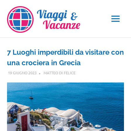
Salta
al
contenuto
MENU
7 Luoghi imperdibili da visitare con
una crociera in Grecia
19 GIUGNO 2023
MATTEO DI FELICE
CROCIERE