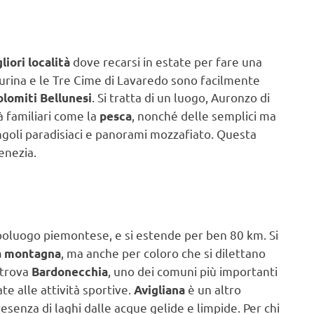
dove recarsi in estate per fare una
liori località
surina e le Tre Cime di Lavaredo sono facilmente
. Si tratta di un luogo, Auronzo di
lomiti Bellunesi
à familiari come la
, nonché delle semplici ma
pesca
ngoli paradisiaci e panorami mozzafiato. Questa
enezia.
capoluogo piemontese, e si estende per ben 80 km. Si
, ma anche per coloro che si dilettano
a montagna
 trova
, uno dei comuni più importanti
Bardonecchia
te alle attività sportive.
è un altro
Avigliana
senza di laghi dalle acque gelide e limpide. Per chi