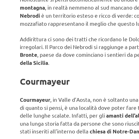
, in realtà nemmeno al sud mancano del
montagna
è un territorio esteso e ricco di verde: co
Nebrodi
mozzafiato rappresentano il meglio che questo lu
Addirittura ci sono dei tratti che ricordano le Do
irregolari. Il Parco dei Nebrodi si raggiunge a par
, paese da dove cominciano i sentieri da 
Bronte
.
della Sicilia
Courmayeur
, in Valle d’Aosta, non è soltanto un
Courmayeur
di quanto si pensi, è una località dove poter fare 
delle lunghe scalate. Infatti, per gli
amanti dell’a
una lunga storia fatta da persone che sono riusci
stati inseriti all’interno della
chiesa di Notre-Da