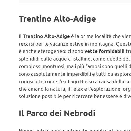
Trentino Alto-Adige
Il
è la prima località che vie
Trentino Alto-Adige
recarsi per le vacanze estive in montagna. Questo
è anche eterogeneo: ci sono
tr
vette formidabili
splendidi dalle acque cristalline, come quelle del
complessi montuosi, ma i più famosi sono quelli d
sono assolutamente imperdibili e tutti da esplor
conosciuto come l’ex Lago Rosso a causa della su
che amano la natura, il relax e l’esplorazione, or
soluzione possibile per ricercare benessere e di
Il Parco dei Nebrodi
Nonostante si pensi automaticamente ad andare ne