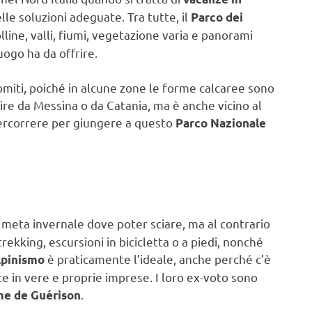
le soluzioni adeguate. Tra tutte, il
Parco dei
lline, valli, fiumi, vegetazione varia e panorami
ogo ha da offrire.
lomiti, poiché in alcune zone le forme calcaree sono
tire da Messina o da Catania, ma è anche vicino al
percorrere per giungere a questo
Parco Nazionale
a meta invernale dove poter sciare, ma al contrario
trekking, escursioni in bicicletta o a piedi, nonché
è praticamente l’ideale, anche perché c’è
lpinismo
te in vere e proprie imprese. I loro ex-voto sono
.
me de Guérison