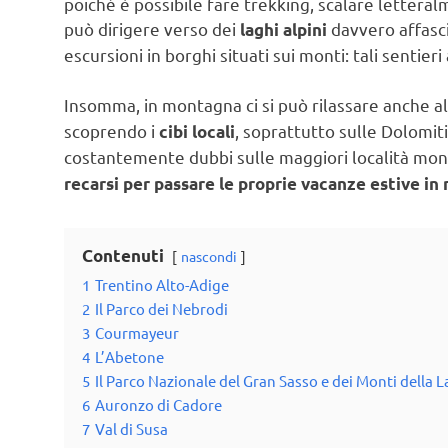
poiché è possibile fare trekking, scalare lettera
può dirigere verso dei
davvero affasci
laghi alpini
escursioni in borghi situati sui monti: tali sentie
Insomma, in montagna ci si può rilassare anche a
scoprendo i
, soprattutto sulle Dolomit
cibi locali
costantemente dubbi sulle maggiori località mont
recarsi per passare le proprie vacanze estive i
Contenuti
nascondi
1
Trentino Alto-Adige
2
Il Parco dei Nebrodi
3
Courmayeur
4
L’Abetone
5
Il Parco Nazionale del Gran Sasso e dei Monti della 
6
Auronzo di Cadore
7
Val di Susa