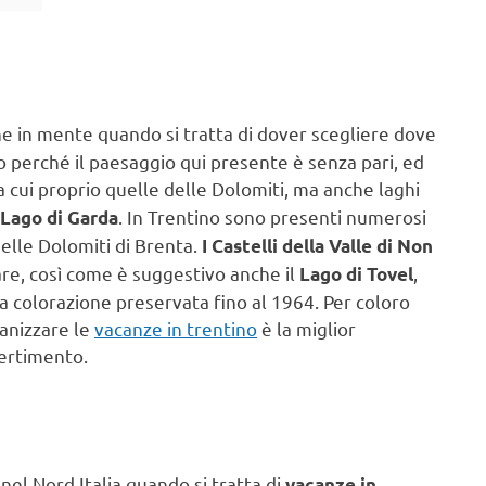
ne in mente quando si tratta di dover scegliere dove
 perché il paesaggio qui presente è senza pari, ed
a cui proprio quelle delle Dolomiti, ma anche laghi
. In Trentino sono presenti numerosi
Lago di Garda
elle Dolomiti di Brenta.
I Castelli della Valle di Non
are, così come è suggestivo anche il
,
Lago di Tovel
a colorazione preservata fino al 1964. Per coloro
ganizzare le
vacanze in trentino
è la miglior
vertimento.
l Nord Italia quando si tratta di
vacanze in