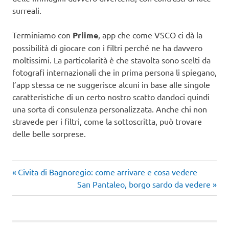
surreali.
Terminiamo con
Priime
, app che come VSCO ci dà la
possibilità di giocare con i filtri perché ne ha davvero
moltissimi. La particolarità è che stavolta sono scelti da
fotografi internazionali che in prima persona li spiegano,
l’app stessa ce ne suggerisce alcuni in base alle singole
caratteristiche di un certo nostro scatto dandoci quindi
una sorta di consulenza personalizzata. Anche chi non
stravede per i filtri, come la sottoscritta, può trovare
delle belle sorprese.
Articolo
Navigazione
Civita di Bagnoregio: come arrivare e cosa vedere
precedente:
Articolo
San Pantaleo, borgo sardo da vedere
articoli
successivo: