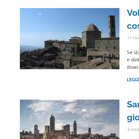
Vol
co
17 MA
Se st
e din
itine
LEGG
Sa
gio
8 MAR