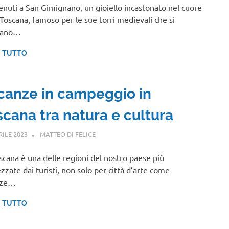
nuti a San Gimignano, un gioiello incastonato nel cuore
 Toscana, famoso per le sue torri medievali che si
liano…
I TUTTO
canze in campeggio in
scana tra natura e cultura
RILE 2023
MATTEO DI FELICE
TOSCANA
scana è una delle regioni del nostro paese più
zzate dai turisti, non solo per città d’arte come
nze…
I TUTTO