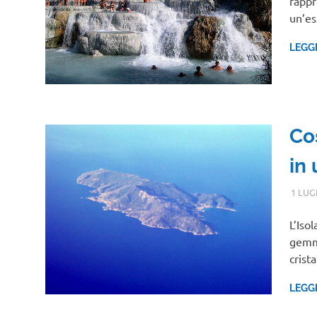
rappr
un’es
LEGG
Cos
in
1 LUG
L’Iso
gemme
crist
LEGG