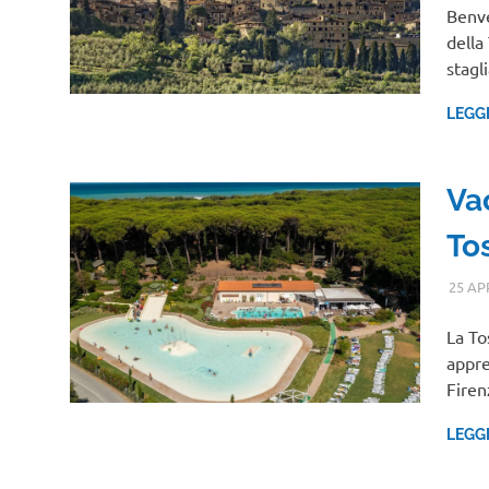
Benve
della
stag
LEGG
Va
To
25 AP
La To
appre
Fire
LEGG