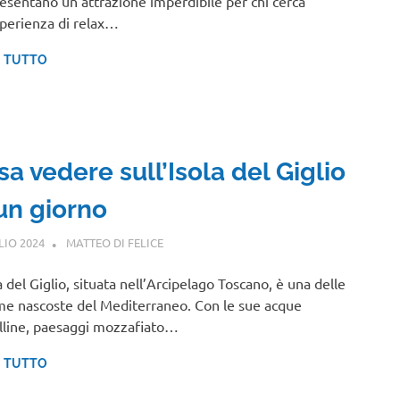
esentano un’attrazione imperdibile per chi cerca
perienza di relax…
I TUTTO
a vedere sull’Isola del Giglio
 un giorno
LIO 2024
MATTEO DI FELICE
TOSCANA
la del Giglio, situata nell’Arcipelago Toscano, è una delle
 nascoste del Mediterraneo. Con le sue acque
alline, paesaggi mozzafiato…
I TUTTO