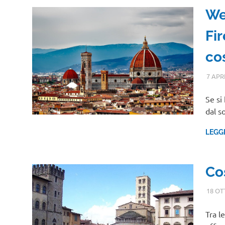
We
Fi
cos
7 APR
Se si
dal s
LEGG
Co
18 OT
Tra l