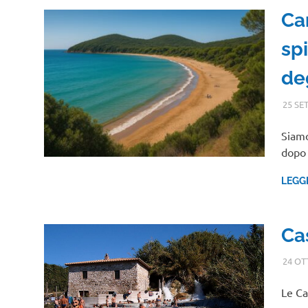
Ca
sp
de
25 SE
Siamo
dopo 
LEGG
Cas
24 OT
Le Ca