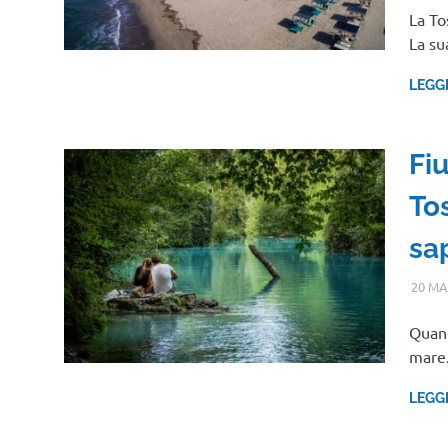
La To
La su
LEGG
Fiu
Tos
sa
20 MA
Quand
mare.
LEGG