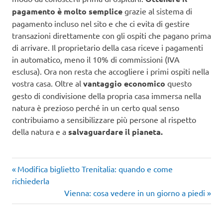
pagamento è molto semplice
grazie al sistema di
pagamento incluso nel sito e che ci evita di gestire
transazioni direttamente con gli ospiti che pagano prima
di arrivare. Il proprietario della casa riceve i pagamenti
in automatico, meno il 10% di commissioni (IVA
esclusa). Ora non resta che accogliere i primi ospiti nella
vostra casa. Oltre al
vantaggio economico
questo
gesto di condivisione della propria casa immersa nella
natura è prezioso perché in un certo qual senso
contribuiamo a sensibilizzare più persone al rispetto
della natura e a
salvaguardare il pianeta.
Articolo
Navigazione
Modifica biglietto Trenitalia: quando e come
precedente:
richiederla
articoli
Articolo
Vienna: cosa vedere in un giorno a piedi
successivo: