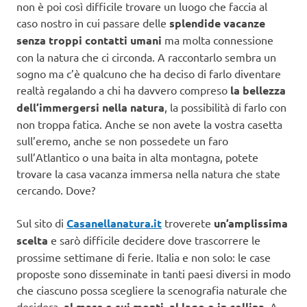
non è poi così difficile trovare un luogo che faccia al
caso nostro in cui passare delle
splendide vacanze
senza troppi contatti umani
ma molta connessione
con la natura che ci circonda. A raccontarlo sembra un
sogno ma c’è qualcuno che ha deciso di farlo diventare
realtà regalando a chi ha davvero compreso
la bellezza
dell’immergersi nella natura
, la possibilità di farlo con
non troppa fatica. Anche se non avete la vostra casetta
sull’eremo, anche se non possedete un faro
sull’Atlantico o una baita in alta montagna, potete
trovare la casa vacanza immersa nella natura che state
cercando. Dove?
Sul sito di
Casanellanatura.it
troverete
un’amplissima
scelta
e sarò difficile decidere dove trascorrere le
prossime settimane di ferie. Italia e non solo: le case
proposte sono disseminate in tanti paesi diversi in modo
che ciascuno possa scegliere la scenografia naturale che
desidera,
al mare o sui monti, al lago o in collina
. A