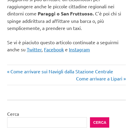
raggiungere anche le piccole cittadine regionali nei
dintorni come
Paraggi o San Fruttuoso.
C’è poi chi si
spinge addirittura ad affittare una barca o, più
semplicemente, a prendere un taxi.
Se vi è piaciuto questo articolo continuate a seguirmi
anche su
Twitter
,
Facebook
e
Instagram
Articolo
Navigazione
Come arrivare sui Navigli dalla Stazione Centrale
precedente:
Articolo
Come arrivare a Lipari
articoli
successivo:
Cerca
CERCA