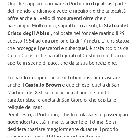
Ora che sappiamo arrivare a Portofino d qualsiasi parte
del mondo, andiamo a vedere meglio ciò che la località
offre anche a livello di monumenti oltre che di
paesaggio. Molto nota, soprattutto ai sub, la
Statua del
Cristo degli Abissi,
collocata nel fondale marino il 29
agosto 1954 ad una profondità di 17 metri. E’ una statua
che protegge i pescatori e subacquei, è stata scolpita da
Guido Galletti che ha raffigurato il Cristo con le braccia
aperte in segno di pace, che da la sua benedizione.
Tornando in superficie a Portofino possiamo visitare
anche il
Castello Brown
e due chiese, quella di San
Martino, del XXII secolo, vicina al porto e molto
caratteristica, e quella di San Giorgio, che ospita le
reliquie dei santi.
Per il resto, a Portofino, il bello è rilassarsi e passeggiare
godendosi la città, il mare, la gente e il clima. Se si
desidera spaziare maggiormente durante il proprio
soggiorno si può affittare un ciclomotori per