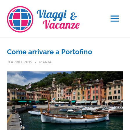
Salta
al
contenuto
MENU
Come arrivare a Portofino
9 APRILE 2019
MARTA
LIGURIA