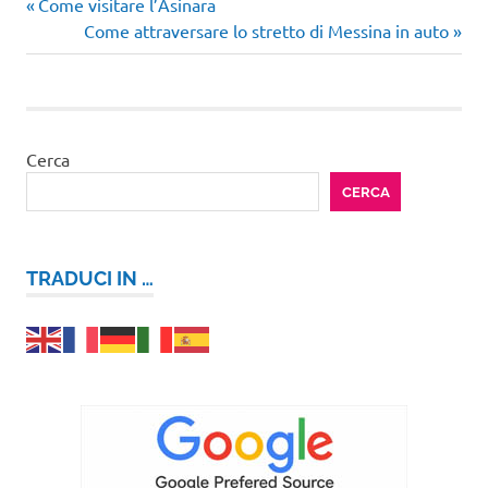
Articolo
Navigazione
Come visitare l’Asinara
precedente:
Articolo
Come attraversare lo stretto di Messina in auto
articoli
successivo:
Cerca
CERCA
TRADUCI IN …