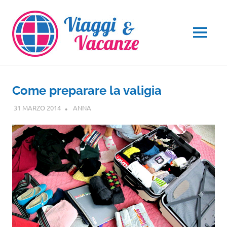
Salta
al
contenuto
MENU
Come preparare la valigia
31 MARZO 2014
ANNA
NOTIZIE VIAGGI