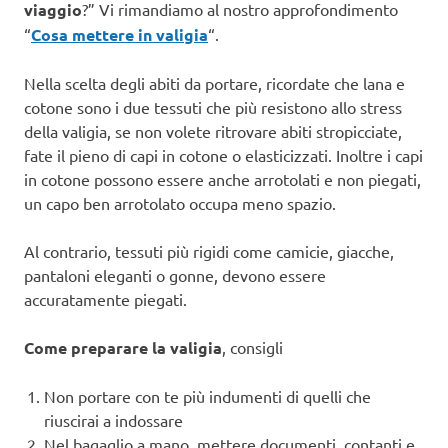
viaggio
?” Vi rimandiamo al nostro approfondimento
“
Cosa mettere in valigia
“.
Nella scelta degli abiti da portare, ricordate che lana e
cotone sono i due tessuti che più resistono allo stress
della valigia, se non volete ritrovare abiti stropicciate,
fate il pieno di capi in cotone o elasticizzati. Inoltre i capi
in cotone possono essere anche arrotolati e non piegati,
un capo ben arrotolato occupa meno spazio.
Al contrario, tessuti più rigidi come camicie, giacche,
pantaloni eleganti o gonne, devono essere
accuratamente piegati.
Come preparare la valigia
, consigli
Non portare con te più indumenti di quelli che
riuscirai a indossare
Nel bagaglio a mano, mettere documenti, contanti e