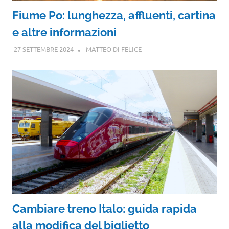
Fiume Po: lunghezza, affluenti, cartina
e altre informazioni
27 SETTEMBRE 2024
MATTEO DI FELICE
Cambiare treno Italo: guida rapida
alla modifica del biglietto