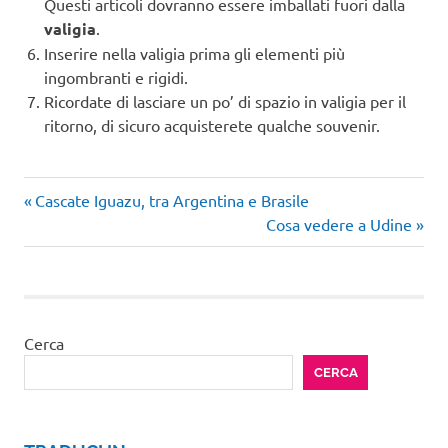
Questi articoli dovranno essere imballati fuori dalla
valigia
.
Inserire nella valigia prima gli elementi più
ingombranti e rigidi.
Ricordate di lasciare un po’ di spazio in valigia per il
ritorno, di sicuro acquisterete qualche souvenir.
Articolo
Navigazione
Cascate Iguazu, tra Argentina e Brasile
precedente:
Articolo
Cosa vedere a Udine
articoli
successivo:
Cerca
CERCA