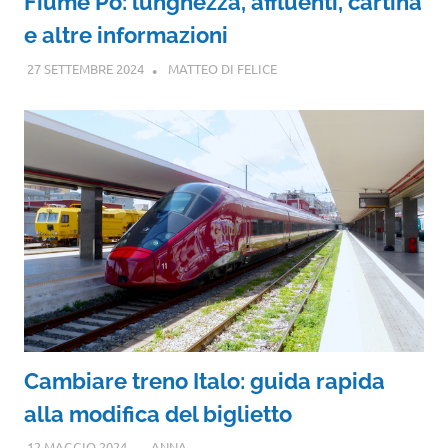
Fiume Po: lunghezza, affluenti, cartina
e altre informazioni
27 SETTEMBRE 2024
MATTEO DI FELICE
Cambiare treno Italo: guida rapida
alla modifica del biglietto
12 MAGGIO 2024
ANNA