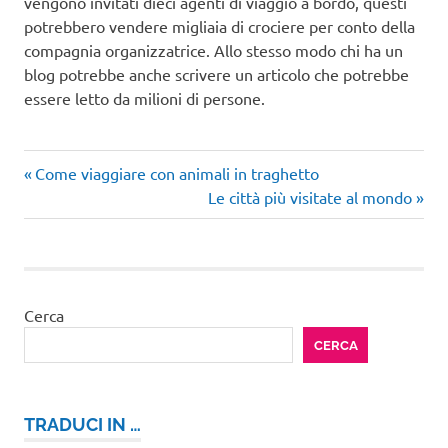
vengono invitati dieci agenti di viaggio a bordo, questi
potrebbero vendere migliaia di crociere per conto della
compagnia organizzatrice. Allo stesso modo chi ha un
blog potrebbe anche scrivere un articolo che potrebbe
essere letto da milioni di persone.
Articolo
Navigazione
Come viaggiare con animali in traghetto
precedente:
Articolo
Le città più visitate al mondo
articoli
successivo:
Cerca
CERCA
TRADUCI IN …