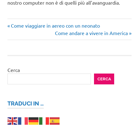
nostro computer non è di quelli più all’avanguardia.
Articolo
Navigazione
Come viaggiare in aereo con un neonato
precedente:
Articolo
Come andare a vivere in America
articoli
successivo:
Cerca
CERCA
TRADUCI IN …