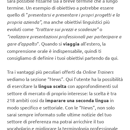
sarà possibile fissarne sia a breve termine che a lungo
termine. Un esempio di obiettivo a potrebbe essere
quello di “
presentarsi e presentare i propri progetti e la
propria azienda”,
ma anche obiettivi linguistici più
evoluti come
“trattare sui prezzi e scadenze”
o
“realizzare presentazioni professionali per partecipare a
gare d’appalto
“. Quando si
viaggia
all’estero, la
comprensione orale è indispensabile, quindi ti
consigliamo di definire i tuoi obiettivi partendo da qui.
Tra i vantaggi più peculiari offerti da
Online Trainers
vediamo la sezione “News”. Qui l’utente ha la possibilità
di esercitare la
lingua scelta
con approfondimenti sul
settore di mercato di proprio interesse: la scelta è tra
218 ambiti così da
imparare una seconda lingua
in
modo specifico e settoriale. Con le “News”, non solo
sarai sempre informato sulle ultime notizie del tuo
settore di preferenza ma potrai arricchire il tuo
vocabolario e migliorare la terminologia professionale