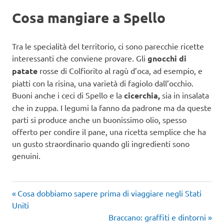
Cosa mangiare a Spello
Tra le specialità del territorio, ci sono parecchie ricette
interessanti che conviene provare. Gli
gnocchi di
patate
rosse di Colfiorito al ragù d’oca, ad esempio, e
piatti con la risina, una varietà di fagiolo dall’occhio.
Buoni anche i ceci di Spello e la
cicerchia,
sia in insalata
che in zuppa. I legumi la fanno da padrone ma da queste
parti si produce anche un buonissimo olio, spesso
offerto per condire il pane, una ricetta semplice che ha
un gusto straordinario quando gli ingredienti sono
genuini.
Articolo
Navigazione
Cosa dobbiamo sapere prima di viaggiare negli Stati
precedente:
Uniti
articoli
Articolo
Braccano: graffiti e dintorni