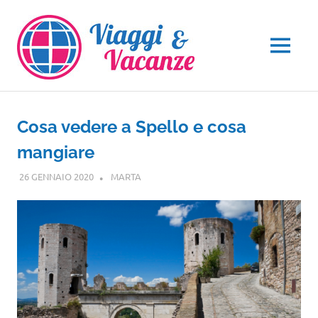
Salta
al
contenuto
MENU
Cosa vedere a Spello e cosa
mangiare
26 GENNAIO 2020
MARTA
UMBRIA