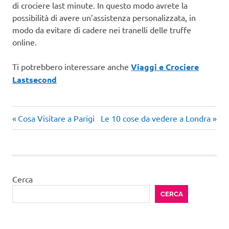
di crociere last minute. In questo modo avrete la
possibilità di avere un’assistenza personalizzata, in
modo da evitare di cadere nei tranelli delle truffe
online.
Ti potrebbero interessare anche
Viaggi e Crociere
Lastsecond
Articolo
Articolo
Navigazione
Cosa Visitare a Parigi
Le 10 cose da vedere a Londra
precedente:
successivo:
articoli
Cerca
CERCA