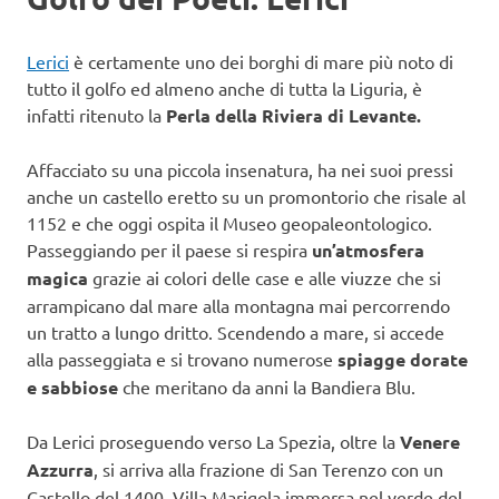
Lerici
è certamente uno dei borghi di mare più noto di
tutto il golfo ed almeno anche di tutta la Liguria, è
infatti ritenuto la
Perla della Riviera di Levante.
Affacciato su una piccola insenatura, ha nei suoi pressi
anche un castello eretto su un promontorio che risale al
1152 e che oggi ospita il Museo geopaleontologico.
Passeggiando per il paese si respira
un’atmosfera
magica
grazie ai colori delle case e alle viuzze che si
arrampicano dal mare alla montagna mai percorrendo
un tratto a lungo dritto. Scendendo a mare, si accede
alla passeggiata e si trovano numerose
spiagge dorate
e sabbiose
che meritano da anni la Bandiera Blu.
Da Lerici proseguendo verso La Spezia, oltre la
Venere
Azzurra
, si arriva alla frazione di San Terenzo con un
Castello del 1400, Villa Marigola immersa nel verde del