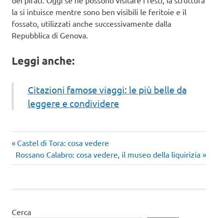
dei pirati. Oggi se ne possono visitare i resti, la struttura
la si intuisce mentre sono ben visibili le feritoie e il
fossato, utilizzati anche successivamente dalla
Repubblica di Genova.
Leggi anche:
Citazioni famose viaggi: le più belle da
leggere e condividere
Articolo
Navigazione
Castel di Tora: cosa vedere
Articolo
precedente:
Rossano Calabro: cosa vedere, il museo della liquirizia
articoli
successivo:
Cerca