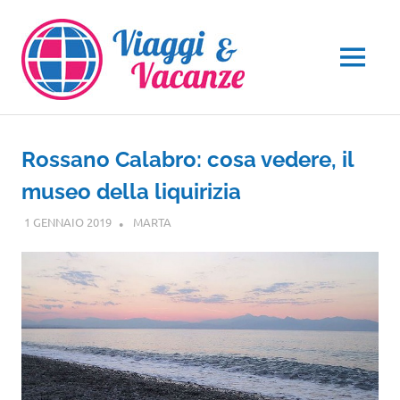
Salta
al
contenuto
MENU
Rossano Calabro: cosa vedere, il
museo della liquirizia
1 GENNAIO 2019
MARTA
CALABRIA