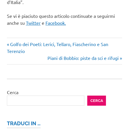
d’Italia”.
Se vi è piaciuto questo articolo continuate a seguirmi
anche su
Twitter
e
Facebook.
Articolo
Navigazione
Golfo dei Poeti: Lerici, Tellaro, Fiascherino e San
precedente:
Terenzio
articoli
Articolo
Piani di Bobbio: piste da sci e rifugi
successivo:
Cerca
CERCA
TRADUCI IN …