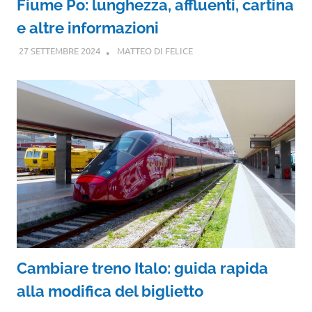
Fiume Po: lunghezza, affluenti, cartina
e altre informazioni
27 SETTEMBRE 2024
MATTEO DI FELICE
Cambiare treno Italo: guida rapida
alla modifica del biglietto