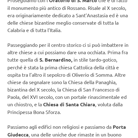
Proseguiamo con l’
Oratorio di S. Marco
che è di fatto
il monumento più antico di Rossano. Risale al X secolo,
era originariamente dedicato a Sant’Anastasia ed è una
delle chiese bizantine meglio conservate di tutta la
Calabria e di tutta l’Italia.
Passeggiando per il centro storico ci si può imbattere in
altre chiese a cui possiamo dare una occhiata. Prima fra
tutte quella di
S. Bernardino,
in stile tardo-gotico,
perché è stata la prima chiesa Cattolica della città e
ospita tra l’altro il sepolcro di Oliverio di Somma. Altre
chiese da segnalare sono la Chiesa della Panaghìa,
bizantina del X secolo, la Chiesa di San Francesco di
Paola, del XVI secolo, con un portale rinascimentale ed
un chiostro, e la
Chiesa di Santa Chiara
, voluta dalla
Principessa Bona Sforza.
Passiamo agli edifici non religiosi e passiamo da
Porta
Giudecca
, una delle uniche due rimaste in un buono