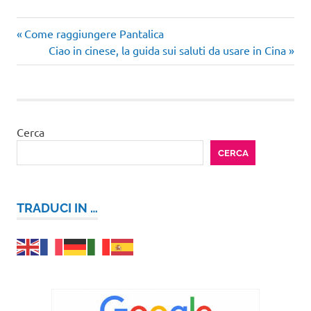
Articolo
Navigazione
Come raggiungere Pantalica
precedente:
Articolo
Ciao in cinese, la guida sui saluti da usare in Cina
articoli
successivo:
Cerca
CERCA
TRADUCI IN …