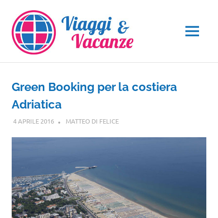
Salta
al
contenuto
MENU
Green Booking per la costiera
Adriatica
4 APRILE 2016
MATTEO DI FELICE
EVENTI