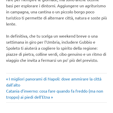
basi per esplorare i dintorni. Aggiungere un agriturismo
in campagna, una cantina o un piccolo borgo poco
turistico ti permette di alternare città, natura e soste più
lente.
In definitiva, che tu scelga un weekend breve o una
settimana in giro per l’Umbria, includere Gubbio e
Spoleto ti aiuterà a cogliere lo spirito della regione:
piazze di pietra, colline verdi, cibo genuino e un ritmo di
viaggio che invita a fermarsi un po’ più del previsto.
Articolo
Navigazione
I migliori panorami di Napoli: dove ammirare la città
precedente:
dall’alto
articoli
Articolo
Catania d’inverno: cosa fare quando fa freddo (ma non
successivo:
troppo) ai piedi dell’Etna