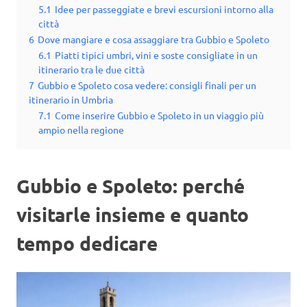
5.1
Idee per passeggiate e brevi escursioni intorno alla
città
6
Dove mangiare e cosa assaggiare tra Gubbio e Spoleto
6.1
Piatti tipici umbri, vini e soste consigliate in un
itinerario tra le due città
7
Gubbio e Spoleto cosa vedere: consigli finali per un
itinerario in Umbria
7.1
Come inserire Gubbio e Spoleto in un viaggio più
ampio nella regione
Gubbio e Spoleto: perché
visitarle insieme e quanto
tempo dedicare