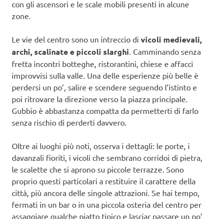
con gli ascensori e le scale mobili presenti in alcune
zone.
Le vie del centro sono un intreccio di
vicoli medievali,
archi, scalinate e piccoli slarghi
. Camminando senza
fretta incontri botteghe, ristorantini, chiese e affacci
improvvisi sulla valle. Una delle esperienze più belle è
perdersi un po’, salire e scendere seguendo l’istinto e
poi ritrovare la direzione verso la piazza principale.
Gubbio è abbastanza compatta da permetterti di farlo
senza rischio di perderti davvero.
Oltre ai luoghi più noti, osserva i dettagli: le porte, i
davanzali fioriti, i vicoli che sembrano corridoi di pietra,
le scalette che si aprono su piccole terrazze. Sono
proprio questi particolari a restituire il carattere della
città, più ancora delle singole attrazioni. Se hai tempo,
fermati in un bar o in una piccola osteria del centro per
assaggiare qualche piatto tipico e lasciar passare un po’