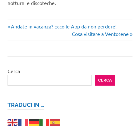
notturni e discoteche.
Articolo
Navigazione
Andate in vacanza? Ecco le App da non perdere!
precedente:
Articolo
Cosa visitare a Ventotene
articoli
successivo:
Cerca
CERCA
TRADUCI IN …