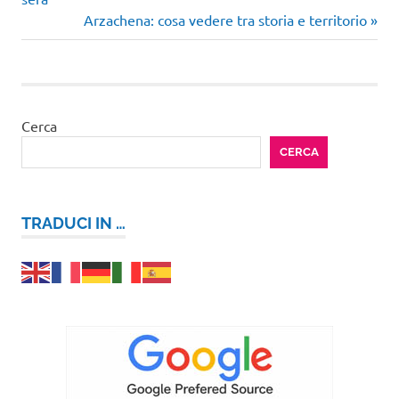
articoli
Articolo
Arzachena: cosa vedere tra storia e territorio
successivo:
Cerca
CERCA
TRADUCI IN …