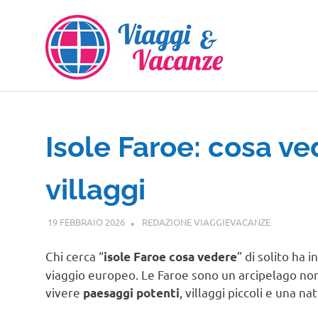
Salta
al
contenuto
Isole Faroe: cosa ve
villaggi
19 FEBBRAIO 2026
REDAZIONE VIAGGIEVACANZE
GUIDE
Chi cerca “
” di solito ha 
isole Faroe cosa vedere
viaggio europeo. Le Faroe sono un arcipelago nord
vivere
, villaggi piccoli e una n
paesaggi potenti