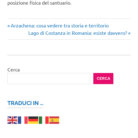
posizione fisica del santuario.
Articolo
Navigazione
Arzachena: cosa vedere tra storia e territorio
precedente:
Articolo
Lago di Costanza in Romania: esiste davvero?
articoli
successivo:
Cerca
CERCA
TRADUCI IN …