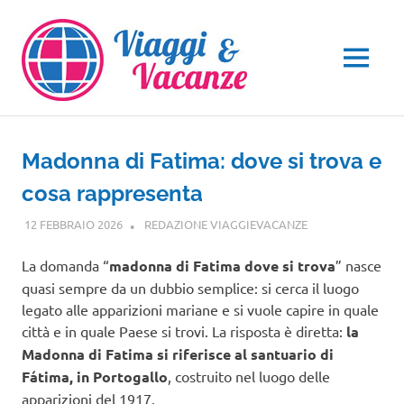
Salta
al
contenuto
MENU
Madonna di Fatima: dove si trova e
cosa rappresenta
12 FEBBRAIO 2026
REDAZIONE VIAGGIEVACANZE
GUIDE
La domanda “
madonna di Fatima dove si trova
” nasce
quasi sempre da un dubbio semplice: si cerca il luogo
legato alle apparizioni mariane e si vuole capire in quale
città e in quale Paese si trovi. La risposta è diretta:
la
Madonna di Fatima si riferisce al santuario di
Fátima, in Portogallo
, costruito nel luogo delle
apparizioni del 1917.