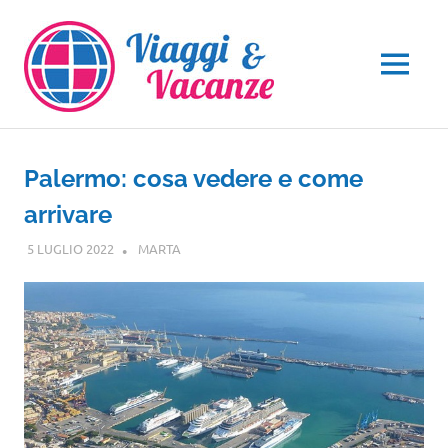
Salta
al
contenuto
MENU
Palermo: cosa vedere e come
arrivare
5 LUGLIO 2022
MARTA
SICILIA