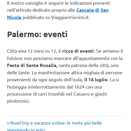
Il nostro consiglio è seguire le indicazioni presenti
nell’articolo dedicato proprio alle
Cascate di San
Nicola
pubblicato su ViaggiareSereni.it.
Palermo: eventi
Città viva 12 mesi su 12, è
ricca di eventi
. Se amiamo il
folclore non possiamo mancare all’appuntamento con la
Festa di Santa Rosalia,
santa patrona della città, una
delle tante. La manifestazione attira migliaia di persone
provenienti da ogni angolo dell’isola,
il 14 luglio
. La si
festeggia ininterrottamente dal 1624 con una
processione di carri trionfali nel Cassero e giochi
pirotecnici.
Articolo
Navigazione
Road trip e vacanze estive: le mete più belle
precedente:
viaggiando in auto