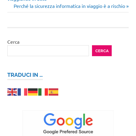
articoli
Articolo
Perché la sicurezza informatica in viaggio è a rischio
successivo:
Cerca
CERCA
TRADUCI IN …