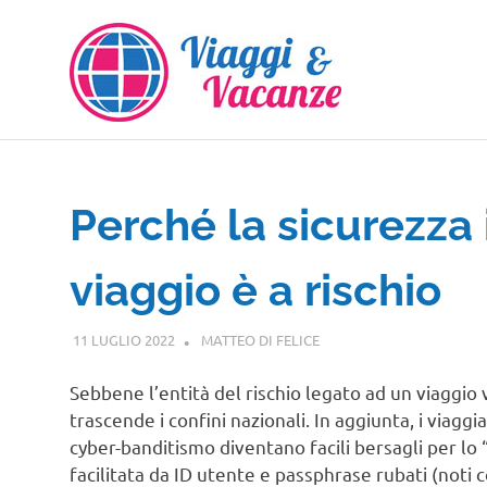
Salta
al
contenuto
Perché la sicurezza 
viaggio è a rischio
11 LUGLIO 2022
MATTEO DI FELICE
NOTIZIE VIAGGI
Sebbene l’entità del rischio legato ad un viaggio va
trascende i confini nazionali. In aggiunta, i viagg
cyber-banditismo diventano facili bersagli per lo
facilitata da ID utente e passphrase rubati (noti c