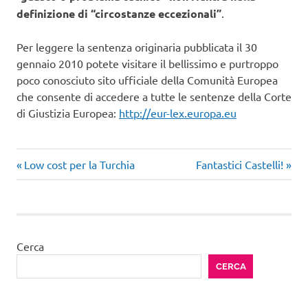
definizione di “circostanze eccezionali”
.
Per leggere la sentenza originaria pubblicata il 30
gennaio 2010 potete visitare il bellissimo e purtroppo
poco conosciuto sito ufficiale della Comunità Europea
che consente di accedere a tutte le sentenze della Corte
di Giustizia Europea:
http://eur-lex.europa.eu
compagnie
Articolo
Articolo
Navigazione
Low cost per la Turchia
Fantastici Castelli!
aeree
precedente:
successivo:
articoli
Cerca
CERCA