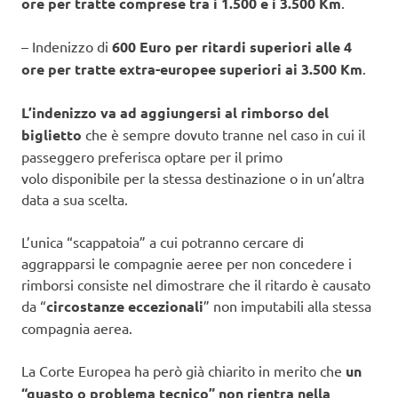
ore per tratte comprese tra i 1.500 e i 3.500 Km
.
– Indenizzo di
600 Euro
per ritardi superiori alle 4
ore per tratte extra-europee superiori ai 3.500 Km
.
L’indenizzo va ad aggiungersi al rimborso del
biglietto
che è sempre dovuto tranne nel caso in cui il
passeggero preferisca optare per il primo
volo disponibile per la stessa destinazione o in un’altra
data a sua scelta.
L’unica “scappatoia” a cui potranno cercare di
aggrapparsi le compagnie aeree per non concedere i
rimborsi consiste nel dimostrare che il ritardo è causato
da “
circostanze eccezionali
” non imputabili alla stessa
compagnia aerea.
La Corte Europea ha però già chiarito in merito che
un
“guasto o problema tecnico” non rientra nella