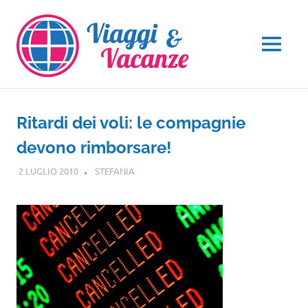
Salta
al
contenuto
MENU
Ritardi dei voli: le compagnie
devono rimborsare!
2 LUGLIO 2010
STEFANIA
NOTIZIE VIAGGI