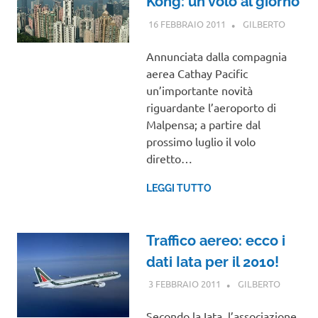
Kong: un volo al giorno
16 FEBBRAIO 2011
GILBERTO
NOTIZI
VIAGGI
Annunciata dalla compagnia
aerea Cathay Pacific
un’importante novità
riguardante l’aeroporto di
Malpensa; a partire dal
prossimo luglio il volo
diretto…
LEGGI TUTTO
Traffico aereo: ecco i
dati Iata per il 2010!
3 FEBBRAIO 2011
GILBERTO
NOTIZIE
VIAGGI
Secondo la Iata, l’associazione