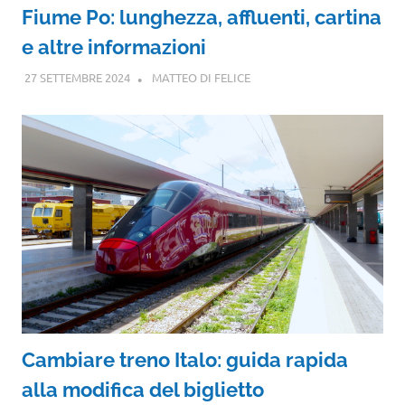
Fiume Po: lunghezza, affluenti, cartina
e altre informazioni
27 SETTEMBRE 2024
MATTEO DI FELICE
Cambiare treno Italo: guida rapida
alla modifica del biglietto