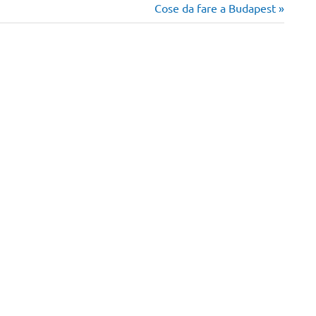
Articolo
Cose da fare a Budapest
successivo: