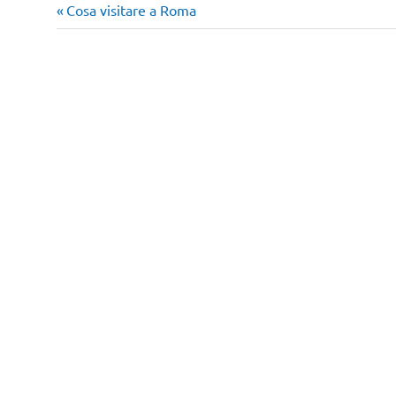
Articolo
Navigazione
Cosa visitare a Roma
precedente:
articoli