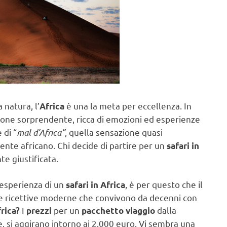
 natura, l’
è una la meta per eccellenza. In
Africa
ione sorprendente, ricca di emozioni ed esperienze
 di “
mal d’Africa”
, quella sensazione quasi
ente africano. Chi decide di partire per un
safari in
e giustificata.
’esperienza di un
, è per questo che il
safari in Africa
ure ricettive moderne che convivono da decenni con
I
per un
dalla
frica?
prezzi
pacchetto viaggio
e, si aggirano intorno ai 2.000 euro. Vi sembra una