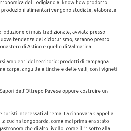
gastronomica del Lodigiano al know-how prodotto
e produzioni alimentari vengono studiate, elaborate
roduzione di mais tradizionale, avviata presso
 nuova tendenza del cicloturismo, saranno presto
monastero di Astino e quello di Valmarina.
iversi ambienti del territorio: prodotti di campagna
 carpe, anguille e tinche e delle valli, con i vigneti
ei Sapori dell’Oltrepo Pavese oppure costruire un
re turisti interessati al tema. La rinnovata Cappella
i la cucina longobarda, come mai prima era stato
stronomiche di alto livello, come il “risotto alla