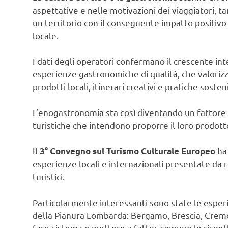
aspettative e nelle motivazioni dei viaggiatori, 
un territorio con il conseguente impatto positivo
locale.
I dati degli operatori confermano il crescente int
esperienze gastronomiche di qualità, che valorizz
prodotti locali, itinerari creativi e pratiche sosteni
L’enogastronomia sta così diventando un fattore i
turistiche che intendono proporre il loro prodot
Il
ha 
3° Convegno sul Turismo Culturale Europeo
esperienze locali e internazionali presentate da r
turistici.
Particolarmente interessanti sono state le esperi
della Pianura Lombarda: Bergamo, Brescia, Cremo
fare sistema e mettere a fattor comune le rispett