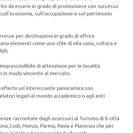
tanto da essere in grado di promuovere con successo
 sull’economia, sull’occupazione e sul patrimonio
eresse per destinazioni in grado di offrire
ano elementi come uno stile di vita sano, cultura e
bili.
mprescindibile di attenzione per le località
to in modo vincente al mercato.
offerto un’interessante panoramica con
elatori legati al mondo accademico o agli enti
enze raccontate dagli assessori al Turismo di 8 città
na, Lodi, Monza, Parma, Pavia e Piacenza che per
ive iniziative hanno creato il sito web