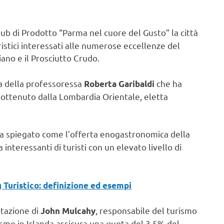
 Club di Prodotto “Parma nel cuore del Gusto” la città
uristici interessati alle numerose eccellenze del
iano e il Prosciutto Crudo.
a della professoressa
che ha
Roberta Garibaldi
 ottenuto dalla Lombardia Orientale, eletta
a spiegato come l’offerta enogastronomica della
nteressanti di turisti con un elevato livello di
 Turistico: definizione ed esempi
ntazione di
, responsabile del turismo
John Mulcahy
rismo in Irlanda assicura una quota del 3,5% del