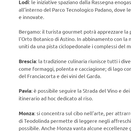
: le iniziative spaziano dalla Rassegna eno
Lodi
all’interno del Parco Tecnologico Padano, dove l
e innovate.
Bergamo: il turista gourmet potrà apprezzare la p
l’Orto Botanico di Astino. In abbinamento con la
uniti da una pista ciclopedonale i complessi del 
: la tradizione culinaria riunisce tutti i d
Brescia
come formaggi, polenta e cacciagione; di lago come
del Franciacorta e dei vini del Garda.
: è possibile seguire la Strada del Vino e d
Pavia
itinerario ad hoc dedicato al riso.
: si concentra sul cibo nell’arte, per attrar
Monza
di Teodolinda permette di leggere negli affresch
possibile. Anche Monza vanta alcune eccellenze ga